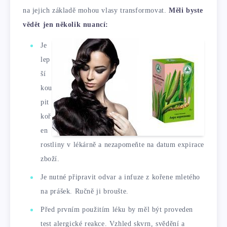
na jejich základě mohou vlasy transformovat.
Měli byste
vědět jen několik nuancí:
Je
lep
ší
kou
pit
koř
en
rostliny v lékárně a nezapomeňte na datum expirace
zboží.
Je nutné připravit odvar a infuze z kořene mletého
na prášek. Ručně ji broušte.
Před prvním použitím léku by měl být proveden
test alergické reakce. Vzhled skvrn, svědění a