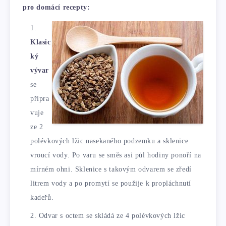
pro domácí recepty:
Klasic
ký
vývar
se
připra
vuje
ze 2
polévkových lžic nasekaného podzemku a sklenice
vroucí vody. Po varu se směs asi půl hodiny ponoří na
mírném ohni. Sklenice s takovým odvarem se zředí
litrem vody a po promytí se použije k propláchnutí
kadeřů.
Odvar s octem se skládá ze 4 polévkových lžic