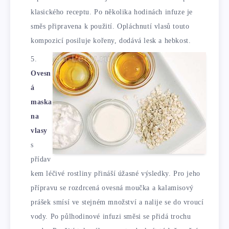
klasického receptu. Po několika hodinách infuze je
směs připravena k použití. Opláchnutí vlasů touto
kompozicí posiluje kořeny, dodává lesk a hebkost.
Ovesn
á
maska
​​na
vlasy
s
přídav
kem léčivé rostliny přináší úžasné výsledky. Pro jeho
přípravu se rozdrcená ovesná moučka a kalamisový
prášek smísí ve stejném množství a nalije se do vroucí
vody. Po půlhodinové infuzi směsi se přidá trochu