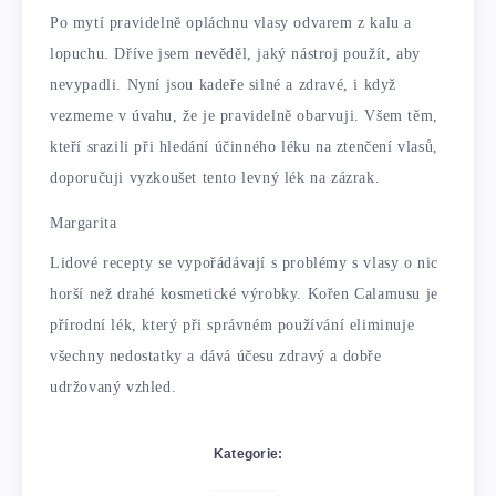
Po mytí pravidelně opláchnu vlasy odvarem z kalu a
lopuchu. Dříve jsem nevěděl, jaký nástroj použít, aby
nevypadli. Nyní jsou kadeře silné a zdravé, i když
vezmeme v úvahu, že je pravidelně obarvuji. Všem těm,
kteří srazili při hledání účinného léku na ztenčení vlasů,
doporučuji vyzkoušet tento levný lék na zázrak.
Margarita
Lidové recepty se vypořádávají s problémy s vlasy o nic
horší než drahé kosmetické výrobky. Kořen Calamusu je
přírodní lék, který při správném používání eliminuje
všechny nedostatky a dává účesu zdravý a dobře
udržovaný vzhled.
Kategorie: