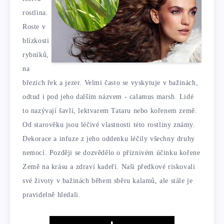
rostlina.
Roste v
blízkosti
rybníků,
na
březích řek a jezer. Velmi často se vyskytuje v bažinách,
odtud i pod jeho dalším názvem - calamus marsh. Lidé
to nazývají šavlí, lektvarem Tataru nebo kořenem země.
Od starověku jsou léčivé vlastnosti této rostliny známy.
Dekorace a infuze z jeho oddenku léčily všechny druhy
nemocí. Později se dozvědělo o příznivém účinku kořene
Země na krásu a zdraví kadeří. Naši předkové riskovali
své životy v bažinách během sběru kalamů, ale stále je
pravidelně hledali.