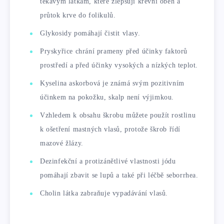
těkavým látkám, které zlepšují krevní oběh a
průtok krve do folikulů.
Glykosidy pomáhají čistit vlasy.
Pryskyřice chrání prameny před účinky faktorů
prostředí a před účinky vysokých a nízkých teplot.
Kyselina askorbová je známá svým pozitivním
účinkem na pokožku, skalp není výjimkou.
Vzhledem k obsahu škrobu můžete použít rostlinu
k ošetření mastných vlasů, protože škrob řídí
mazové žlázy.
Dezinfekční a protizánětlivé vlastnosti jódu
pomáhají zbavit se lupů a také při léčbě seborrhea.
Cholin látka zabraňuje vypadávání vlasů.