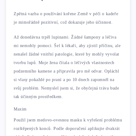
Zpětná vazba o používání kořene Země v péči o kadeře
je mimořádně pozitivní, což dokazuje jeho účinnost.
Až donedávna trpěl lupinami. Žádné šampony a léčiva
mi nemohly pomoci. Šel k lékaři, aby zjistil příčinu, ale
nenašel žádné vnitřní patologie, které by mohly vyvolat
tvorbu lupů. Moje žena čítala o léčivých vlastnostech
podzemního kamene a připravila pro mě odvar. Opláchl
si vlasy pokaždé po praní a po 10 dnech zapomněl na
svůj problém. Nemyslel jsem si, že obyčejná tráva bude
tak účinným prostředkem.
Maxim
Použil jsem medovo-ovesnou masku k vyřešení problému
rozštěpených konců. Podle doporučení aplikujte dvakrát