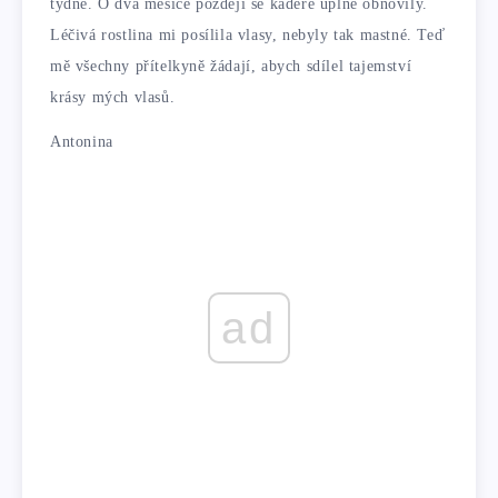
týdně. O dva měsíce později se kadeře úplně obnovily.
Léčivá rostlina mi posílila vlasy, nebyly tak mastné. Teď
mě všechny přítelkyně žádají, abych sdílel tajemství
krásy mých vlasů.
Antonina
ad