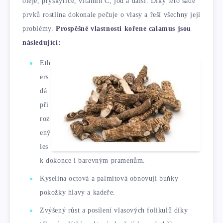
oleje, pryskyřice, vitamín C, jód a další. Díky této sadě
prvků rostlina dokonale pečuje o vlasy a řeší všechny její
problémy.
Prospěšné vlastnosti kořene calamus jsou
následující:
Eth
ers
dá
při
roz
ený
les
k dokonce i barevným pramenům.
Kyselina octová a palmitová obnovují buňky
pokožky hlavy a kadeře.
Zvýšený růst a posílení vlasových folikulů díky