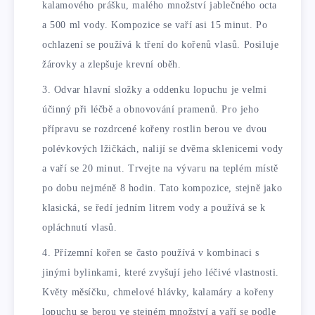
kalamového prášku, malého množství jablečného octa
a 500 ml vody. Kompozice se vaří asi 15 minut. Po
ochlazení se používá k tření do kořenů vlasů. Posiluje
žárovky a zlepšuje krevní oběh.
Odvar hlavní složky a oddenku lopuchu je velmi
účinný při léčbě a obnovování pramenů. Pro jeho
přípravu se rozdrcené kořeny rostlin berou ve dvou
polévkových lžičkách, nalijí se dvěma sklenicemi vody
a vaří se 20 minut. Trvejte na vývaru na teplém místě
po dobu nejméně 8 hodin. Tato kompozice, stejně jako
klasická, se ředí jedním litrem vody a používá se k
opláchnutí vlasů.
Přízemní kořen se často používá v kombinaci s
jinými bylinkami, které zvyšují jeho léčivé vlastnosti.
Květy měsíčku, chmelové hlávky, kalamáry a kořeny
lopuchu se berou ve stejném množství a vaří se podle