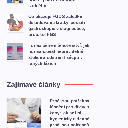
sodného
Co ukazuje FGDS žaludku:
dekódování zkratky, použití
gastroskopie v diagnostice,
protokol FGS
Forlax během těhotenství: jak
normalizovat nepravidelné
stolice a odstranit zácpu v
raných fázích
Zajímavé články
Proč jsou potřebná
těsnění pro dívky a
ženy: jak se liší,
hygienicky a denně,
proč jsou potřebná