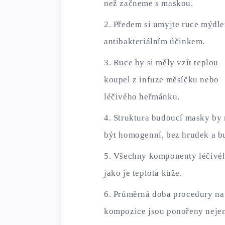
než začneme s maskou.
Předem si umyjte ruce mýdl
antibakteriálním účinkem.
Ruce by si měly vzít teplou
koupel z infuze měsíčku nebo
léčivého heřmánku.
Struktura budoucí masky by
být homogenní, bez hrudek a bu
Všechny komponenty léčivého
jako je teplota kůže.
Průměrná doba procedury na 
kompozice jsou ponořeny nejen 