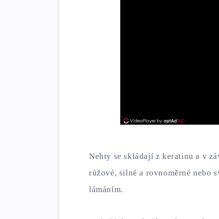
Nehty se skládají z keratinu a v z
růžové, silné a rovnoměrné nebo s
lámáním.