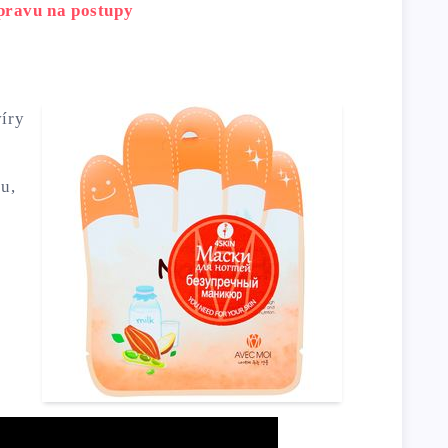
pravu na postupy
víry
ku,