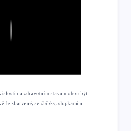
Play
ávislosti na zdravotním stavu mohou být
větle zbarvené, se žlábky, slupkami a