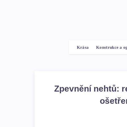
Krása
Konstrukce a o
Zpevnění nehtů: r
ošetře