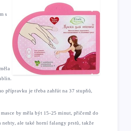
em s
 měla
blin.
 přípravku je třeba zahřát na 37 stupňů,
masce by měla být 15-25 minut, přičemž do
nehty, ale také horní falangy prstů, takže