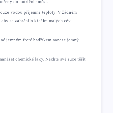
nořeny do nutriční směsi.
pouze vodou příjemné teploty. V žádném
, aby se zabránilo křečím malých cév
šené jemným froté hadříkem nanese jemný
.
nanášet chemické laky. Nechte své ruce těšit