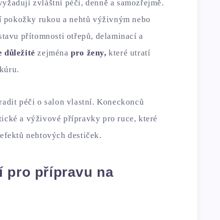
vyžadují zvláštní péči, denně a samozřejmě.
í pokožky rukou a nehtů výživným nebo
avu přítomnosti otřepů, delaminací a
e důležité
zejména
pro ženy,
které utratí
kúru.
radit péči o salon vlastní. Koneckonců
tické a výživové přípravky pro ruce, které
defektů nehtových destiček.
 pro přípravu na