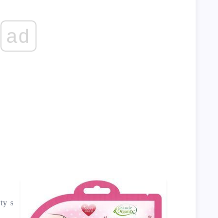
ad
ty s