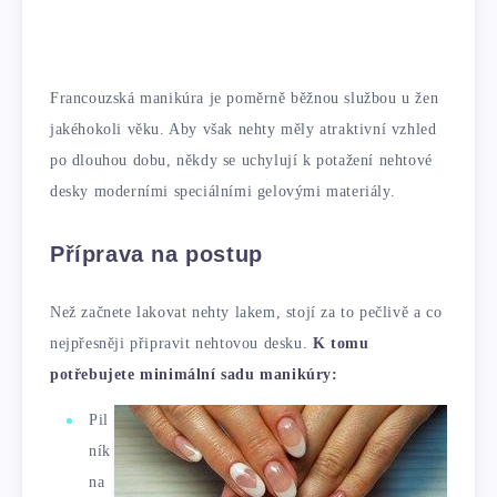
Francouzská manikúra je poměrně běžnou službou u žen
jakéhokoli věku. Aby však nehty měly atraktivní vzhled
po dlouhou dobu, někdy se uchylují k potažení nehtové
desky moderními speciálními gelovými materiály.
Příprava na postup
Než začnete lakovat nehty lakem, stojí za to pečlivě a co
nejpřesněji připravit nehtovou desku.
K tomu
potřebujete minimální sadu manikúry:
Pil
ník
na