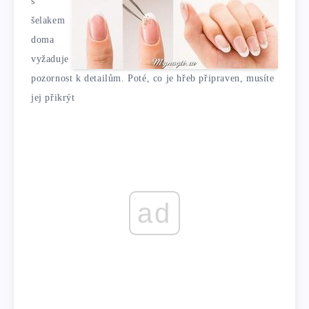
s
šelakem
doma
vyžaduje
pozornost k detailům. Poté, co je hřeb připraven, musíte
jej přikrýt
ad