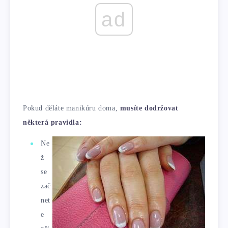
ad
Pokud děláte manikúru doma,
musíte dodržovat
některá pravidla:
Ne
ž
se
zač
net
e