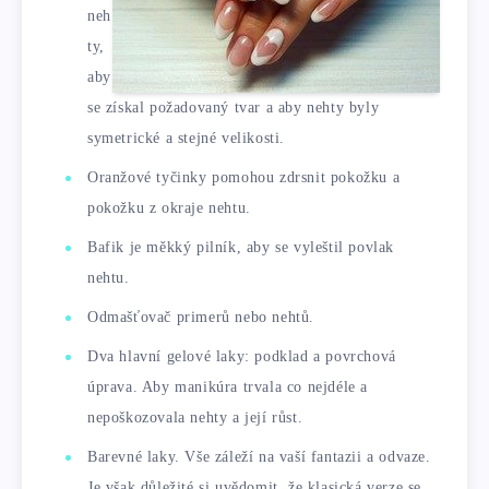
neh
ty,
aby
se získal požadovaný tvar a aby nehty byly
symetrické a stejné velikosti.
Oranžové tyčinky pomohou zdrsnit pokožku a
pokožku z okraje nehtu.
Bafik je měkký pilník, aby se vyleštil povlak
nehtu.
Odmašťovač primerů nebo nehtů.
Dva hlavní gelové laky: podklad a povrchová
úprava. Aby manikúra trvala co nejdéle a
nepoškozovala nehty a její růst.
Barevné laky. Vše záleží na vaší fantazii a odvaze.
Je však důležité si uvědomit, že klasická verze se