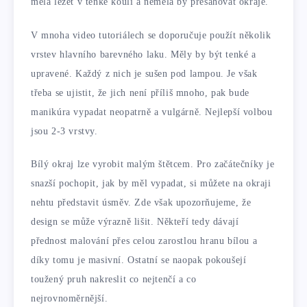
měla ležet v tenké kouli a neměla by přesahovat okraje.
V mnoha video tutoriálech se doporučuje použít několik
vrstev hlavního barevného laku. Měly by být tenké a
upravené. Každý z nich je sušen pod lampou. Je však
třeba se ujistit, že jich není příliš mnoho, pak bude
manikúra vypadat neopatrně a vulgárně. Nejlepší volbou
jsou 2-3 vrstvy.
Bílý okraj lze vyrobit malým štětcem. Pro začátečníky je
snazší pochopit, jak by měl vypadat, si můžete na okraji
nehtu představit úsměv. Zde však upozorňujeme, že
design se může výrazně lišit. Někteří tedy dávají
přednost malování přes celou zarostlou hranu bílou a
díky tomu je masivní. Ostatní se naopak pokoušejí
toužený pruh nakreslit co nejtenčí a co
nejrovnoměrnější.