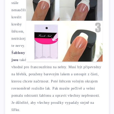
stále
nenaučili
kreslit
kresby
štětcem,
neztrácej
te nervy.
Šablony
jsou
také
vhodné pro francouzštinu na nehty. Musí být připevněny
na hřebík, potaženy barevným lakem a ustoupit z části,
kterou chcete načrtnout. Poté štětcem volným okrajem
rovnoměrně rozložte lak. Pak musíte pečlivě a velmi
pomalu odstranit šablonu a opravit všechny nepřesnosti.
Je důležité, aby všechny proužky vypadaly stejně na
šířku.