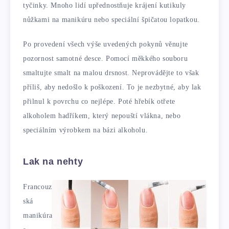
tyčinky. Mnoho lidí upřednostňuje krájení kutikuly
nůžkami na manikúru nebo speciální špičatou lopatkou.
Po provedení všech výše uvedených pokynů věnujte
pozornost samotné desce. Pomocí měkkého souboru
smaltujte smalt na malou drsnost. Neprovádějte to však
příliš, aby nedošlo k poškození. To je nezbytné, aby lak
přilnul k povrchu co nejlépe. Poté hřebík otřete
alkoholem hadříkem, který nepouští vlákna, nebo
speciálním výrobkem na bázi alkoholu.
Lak na nehty
Francouz
ská
manikúra