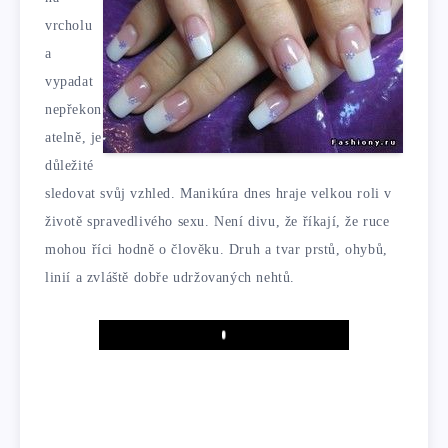
vrcholu
a
vypadat
nepřekon
atelně, je
důležité
sledovat svůj vzhled. Manikúra dnes hraje velkou roli v
životě spravedlivého sexu. Není divu, že říkají, že ruce
mohou říci hodně o člověku. Druh a tvar prstů, ohybů,
linií a zvláště dobře udržovaných nehtů.
Play