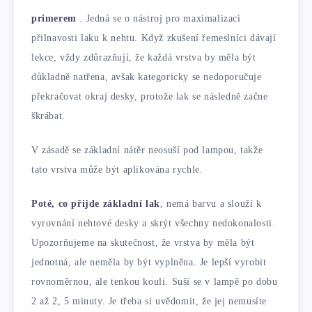
primerem
. Jedná se o nástroj pro maximalizaci
přilnavosti laku k nehtu. Když zkušení řemeslníci dávají
lekce, vždy zdůrazňují, že každá vrstva by měla být
důkladně natřena, avšak kategoricky se nedoporučuje
překračovat okraj desky, protože lak se následně začne
škrábat.
V zásadě se základní nátěr neosuší pod lampou, takže
tato vrstva může být aplikována rychle.
Poté, co přijde základní lak
, nemá barvu a slouží k
vyrovnání nehtové desky a skrýt všechny nedokonalosti.
Upozorňujeme na skutečnost, že vrstva by měla být
jednotná, ale neměla by být vyplněna. Je lepší vyrobit
rovnoměrnou, ale tenkou kouli. Suší se v lampě po dobu
2 až 2, 5 minuty. Je třeba si uvědomit, že jej nemusíte