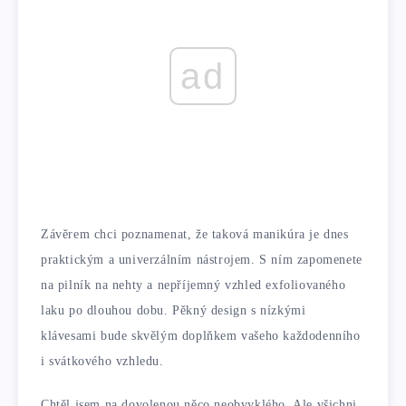
ad
Závěrem chci poznamenat, že taková manikúra je dnes
praktickým a univerzálním nástrojem. S ním zapomenete
na pilník na nehty a nepříjemný vzhled exfoliovaného
laku po dlouhou dobu. Pěkný design s nízkými
klávesami bude skvělým doplňkem vašeho každodenního
i svátkového vzhledu.
Chtěl jsem na dovolenou něco neobvyklého. Ale všichni