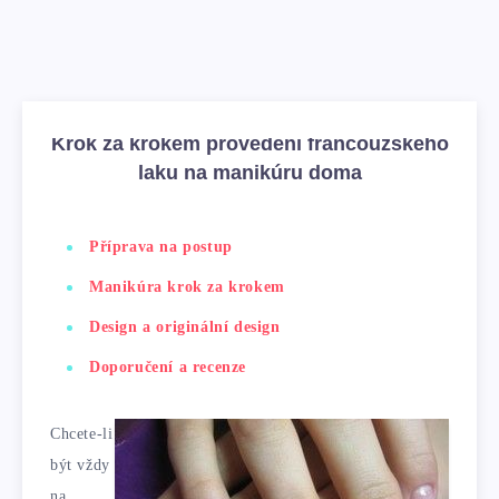
Krok za krokem provedení francouzského
laku na manikúru doma
Příprava na postup
Manikúra krok za krokem
Design a originální design
Doporučení a recenze
Chcete-li
být vždy
na