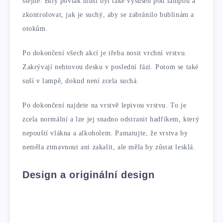
stejně. Bílý povlak musí být také vysušen pod lampou a
zkontrolovat, jak je suchý, aby se zabránilo bublinám a
otokům.
Po dokončení všech akcí je třeba nosit vrchní vrstvu.
Zakrývají nehtovou desku v poslední fázi. Potom se také
suší v lampě, dokud není zcela suchá.
Po dokončení najdete na vrstvě lepivou vrstvu. To je
zcela normální a lze jej snadno odstranit hadříkem, který
nepouští vlákna a alkoholem. Pamatujte, že vrstva by
neměla ztmavnout ani zakalit, ale měla by zůstat lesklá.
Design a originální design