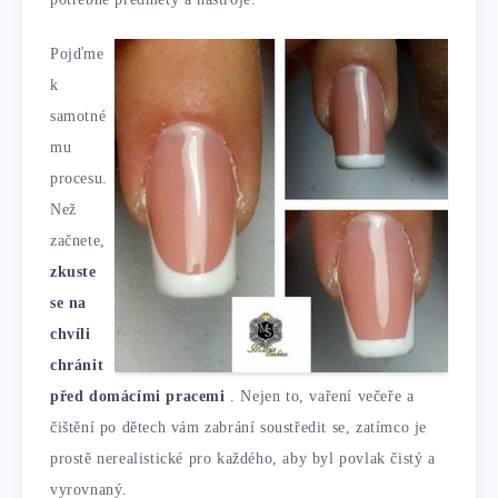
Pojďme
k
samotné
mu
procesu.
Než
začnete,
zkuste
se na
chvíli
chránit
před domácími pracemi
. Nejen to, vaření večeře a
čištění po dětech vám zabrání soustředit se, zatímco je
prostě nerealistické pro každého, aby byl povlak čistý a
vyrovnaný.