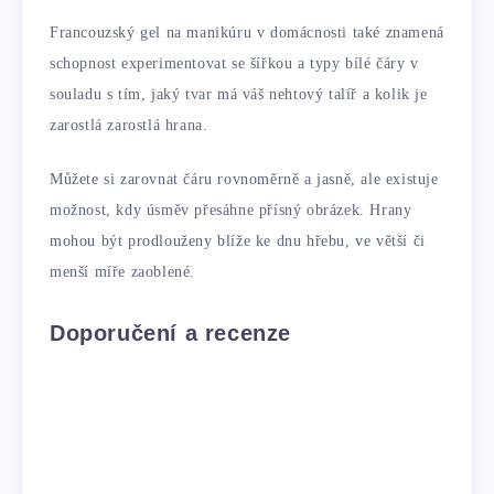
Francouzský gel na manikúru v domácnosti také znamená
schopnost experimentovat se šířkou a typy bílé čáry v
souladu s tím, jaký tvar má váš nehtový talíř a kolik je
zarostlá zarostlá hrana.
Můžete si zarovnat čáru rovnoměrně a jasně, ale existuje
možnost, kdy úsměv přesáhne přísný obrázek. Hrany
mohou být prodlouženy blíže ke dnu hřebu, ve větší či
menší míře zaoblené.
Doporučení a recenze