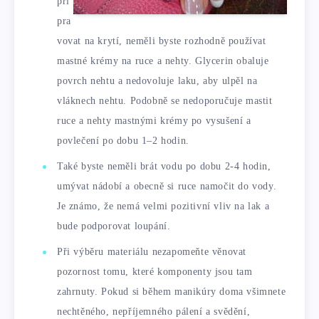
při
pra
vovat na krytí, neměli byste rozhodně používat
mastné krémy na ruce a nehty. Glycerin obaluje
povrch nehtu a nedovoluje laku, aby ulpěl na
vláknech nehtu. Podobně se nedoporučuje mastit
ruce a nehty mastnými krémy po vysušení a
povlečení po dobu 1–2 hodin.
Také byste neměli brát vodu po dobu 2-4 hodin,
umývat nádobí a obecně si ruce namočit do vody.
Je známo, že nemá velmi pozitivní vliv na lak a
bude podporovat loupání.
Při výběru materiálu nezapomeňte věnovat
pozornost tomu, které komponenty jsou tam
zahrnuty. Pokud si během manikúry doma všimnete
nechtěného, ​​nepříjemného pálení a svědění,