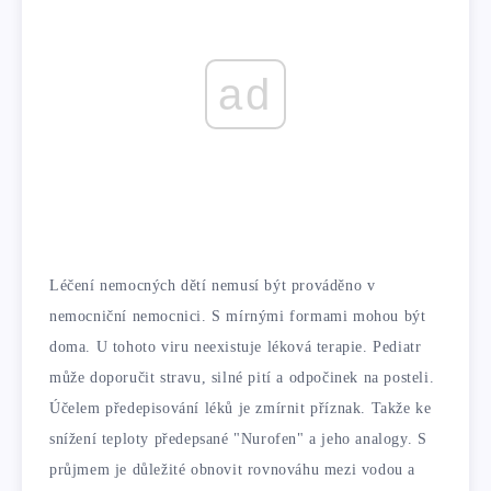
ad
Léčení nemocných dětí nemusí být prováděno v
nemocniční nemocnici. S mírnými formami mohou být
doma. U tohoto viru neexistuje léková terapie. Pediatr
může doporučit stravu, silné pití a odpočinek na posteli.
Účelem předepisování léků je zmírnit příznak. Takže ke
snížení teploty předepsané "Nurofen" a jeho analogy. S
průjmem je důležité obnovit rovnováhu mezi vodou a