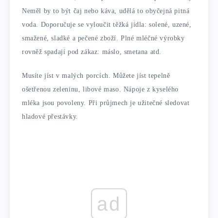
Neměl by to být čaj nebo káva, udělá to obyčejná pitná
voda. Doporučuje se vyloučit těžká jídla: solené, uzené,
smažené, sladké a pečené zboží. Plné mléčné výrobky
rovněž spadají pod zákaz: máslo, smetana atd.
Musíte jíst v malých porcích. Můžete jíst tepelně
ošetřenou zeleninu, libové maso. Nápoje z kyselého
mléka jsou povoleny. Při průjmech je užitečné sledovat
hladové přestávky.
ad