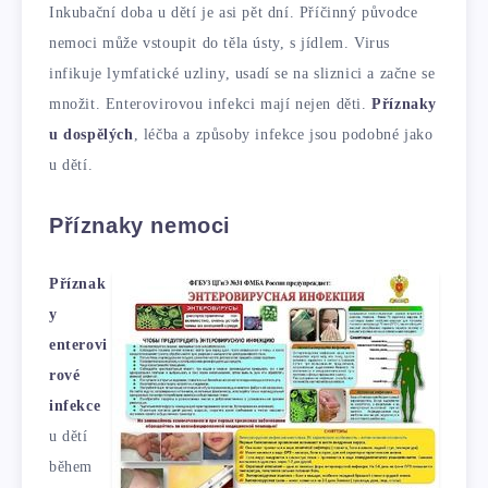
Inkubační doba u dětí je asi pět dní. Příčinný původce
nemoci může vstoupit do těla ústy, s jídlem. Virus
infikuje lymfatické uzliny, usadí se na sliznici a začne se
množit. Enterovirovou infekci mají nejen děti.
Příznaky
u dospělých
, léčba a způsoby infekce jsou podobné jako
u dětí.
Příznaky nemoci
Příznak
y
enterovi
rové
infekce
u dětí
během