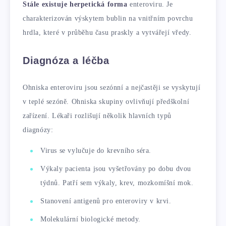
Stále existuje herpetická forma
enteroviru. Je
charakterizován výskytem bublin na vnitřním povrchu
hrdla, které v průběhu času praskly a vytvářejí vředy.
Diagnóza a léčba
Ohniska enteroviru jsou sezónní a nejčastěji se vyskytují
v teplé sezóně. Ohniska skupiny ovlivňují předškolní
zařízení. Lékaři rozlišují několik hlavních typů
diagnózy:
Virus se vylučuje do krevního séra.
Výkaly pacienta jsou vyšetřovány po dobu dvou
týdnů. Patří sem výkaly, krev, mozkomíšní mok.
Stanovení antigenů pro enteroviry v krvi.
Molekulární biologické metody.