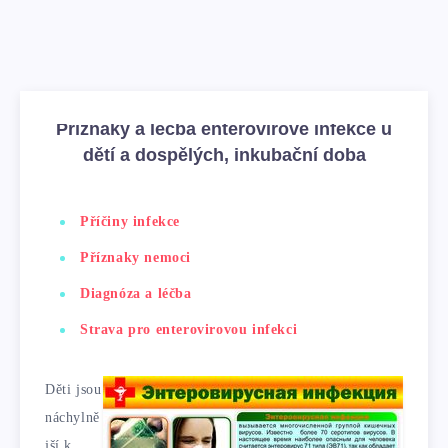
Příznaky a léčba enterovirové infekce u
dětí a dospělých, inkubační doba
Příčiny infekce
Příznaky nemoci
Diagnóza a léčba
Strava pro enterovirovou infekci
Děti jsou
náchylně
jší k