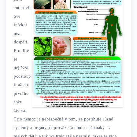
enterovir
ové
infekci
než
dospělí.
Pro dítě
je
nejtěžší
podstoup
it až do
prvního
roku
života.
Tato nemoc je nebezpečná v tom, že postihuje různé
systémy a orgány, doprovázená mnoha příznaky. U
malých dětí je trávicí trakt stále nezralý, takže je více