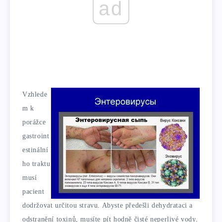
ad
Vzhlede
m k
porážce
gastroint
estinální
ho traktu
musí
pacient
dodržovat určitou stravu. Abyste předešli dehydrataci a
odstranění toxinů, musíte pít hodně čisté neperlivé vody.