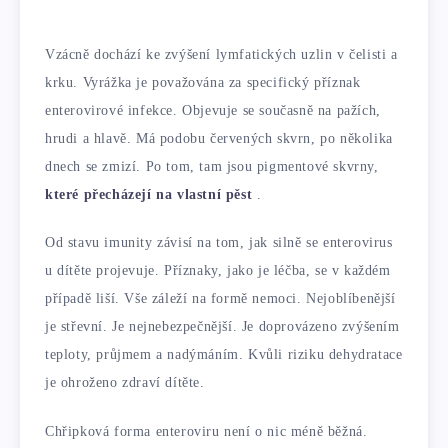
Vzácně dochází ke zvýšení lymfatických uzlin v čelisti a
krku. Vyrážka je považována za specifický příznak
enterovirové infekce. Objevuje se současně na pažích,
hrudi a hlavě. Má podobu červených skvrn, po několika
dnech se zmizí. Po tom, tam jsou pigmentové skvrny,
které přecházejí na vlastní pěst
.
Od stavu imunity závisí na tom, jak silně se enterovirus
u dítěte projevuje. Příznaky, jako je léčba, se v každém
případě liší. Vše záleží na formě nemoci. Nejoblíbenější
je střevní. Je nejnebezpečnější. Je doprovázeno zvýšením
teploty, průjmem a nadýmáním. Kvůli riziku dehydratace
je ohroženo zdraví dítěte.
Chřipková forma enteroviru není o nic méně běžná.