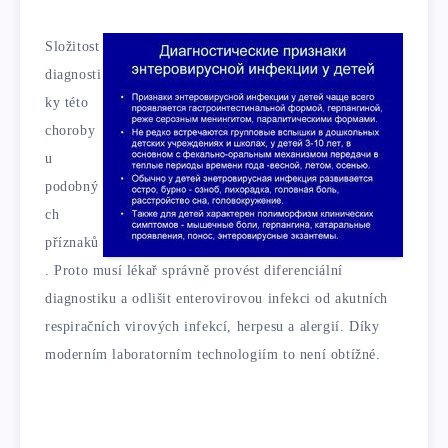
Složitost
diagnosti
ky této
choroby
u
podobný
ch
příznaků
. Proto musí lékař správně provést diferenciální
diagnostiku a odlišit enterovirovou infekci od akutních
respiračních virových infekcí, herpesu a alergií. Díky
moderním laboratorním technologiím to není obtížné.