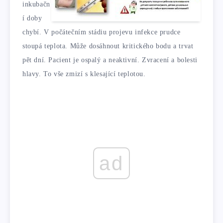
inkubačn
í doby
chybí. V počátečním stádiu projevu infekce prudce
stoupá teplota. Může dosáhnout kritického bodu a trvat
pět dní. Pacient je ospalý a neaktivní. Zvracení a bolesti
hlavy. To vše zmizí s klesající teplotou.
ad