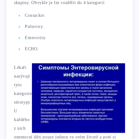
skupiny. Obvykle je lze rozdělit do 4 kategorií:
Coxsackie.
Polioviry.
Enteroviry.
ECHO.
Lékaři
nazývají
tyto
kategorie
sérotypy.
U
každého
z nich
onemocní děti pouze jednou ve svém životě a poté si