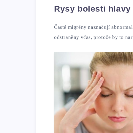
Rysy bolesti hlavy 
Časté migrény naznačují abnormali
odstraněny včas, protože by to naru