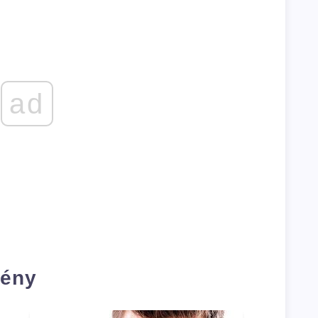
ad
rény