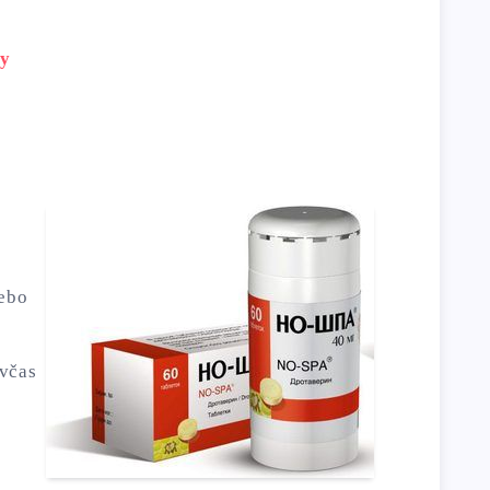
py
nebo
 včas