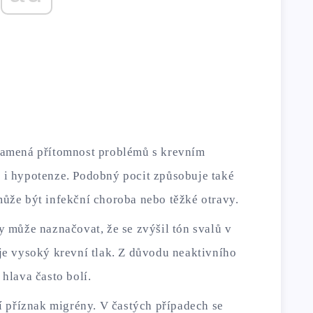
namená přítomnost problémů s krevním
 i hypotenze. Podobný pocit způsobuje také
může být infekční choroba nebo těžké otravy.
y může naznačovat, že se zvýšil tón svalů v
uje vysoký krevní tlak. Z důvodu neaktivního
 hlava často bolí.
ní příznak migrény. V častých případech se