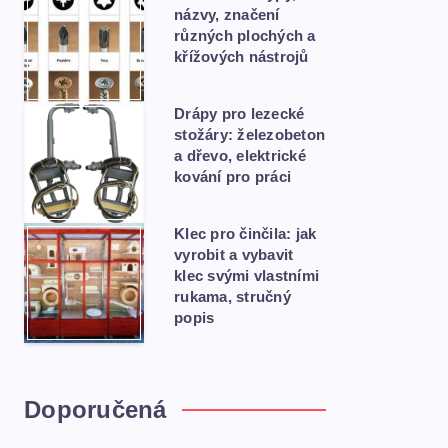
názvy, značení
různých plochých a
křížových nástrojů
Drápy pro lezecké
stožáry: železobeton
a dřevo, elektrické
kování pro práci
Klec pro činčila: jak
vyrobit a vybavit
klec svými vlastními
rukama, stručný
popis
Doporučená