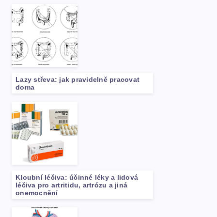
Lazy střeva: jak pravidelně pracovat
doma
Kloubní léčiva: účinné léky a lidová
léčiva pro artritidu, artrózu a jiná
onemocnění