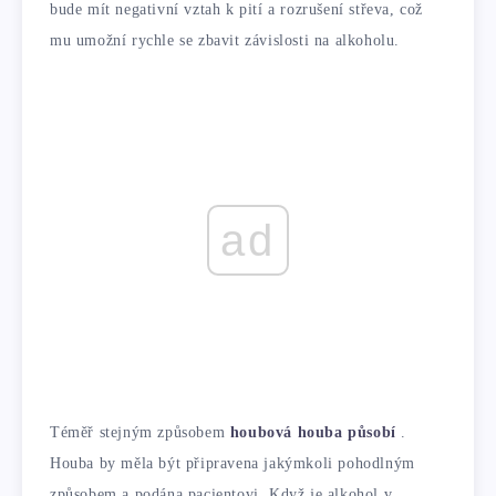
bude mít negativní vztah k pití a rozrušení střeva, což
mu umožní rychle se zbavit závislosti na alkoholu.
ad
Téměř stejným způsobem
houbová houba působí
.
Houba by měla být připravena jakýmkoli pohodlným
způsobem a podána pacientovi. Když je alkohol v