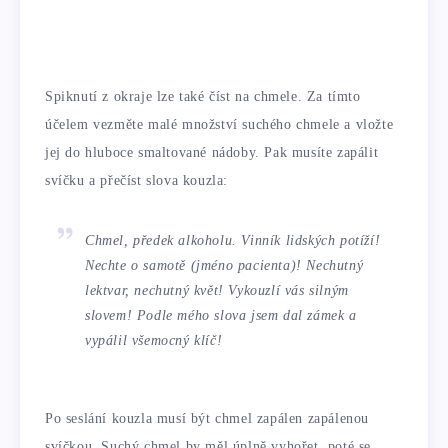
Spiknutí z okraje lze také číst na chmele. Za tímto
účelem vezměte malé množství suchého chmele a vložte
jej do hluboce smaltované nádoby. Pak musíte zapálit
svíčku a přečíst slova kouzla:
Chmel, předek alkoholu. Vinník lidských potíží!
Nechte o samotě (jméno pacienta)! Nechutný
lektvar, nechutný květ! Vykouzlí vás silným
slovem! Podle mého slova jsem dal zámek a
vypálil všemocný klíč!
Po seslání kouzla musí být chmel zapálen zapálenou
svíčkou. Suchý chmel by měl úplně vyhořet, poté se