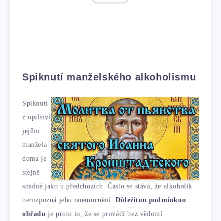
Spiknutí manželského alkoholismu
Spiknutí
z opilství
jejího
manžela
doma je
stejně
snadné jako u předchozích. Často se stává, že alkoholik
nerozpozná jeho onemocnění.
Důležitou podmínkou
obřadu
je proto to, že se provádí bez vědomí