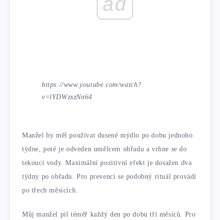
ad
https://www.youtube.com/watch?
v=lYDWzxzNn64
Manžel by měl používat dusené mýdlo po dobu jednoho
týdne, poté je odveden umělcem obřadu a vrhne se do
tekoucí vody. Maximální pozitivní efekt je dosažen dva
týdny po obřadu. Pro prevenci se podobný rituál provádí
po třech měsících.
Můj manžel pil téměř každý den po dobu tří měsíců. Pro