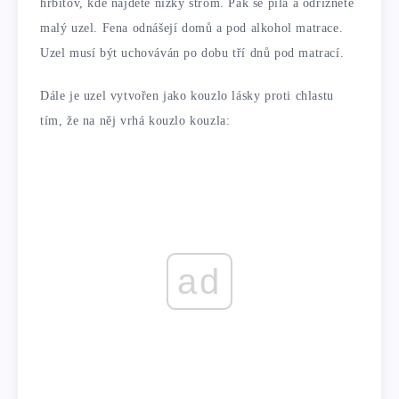
hřbitov, kde najdete nízký strom. Pak se pila a odřízněte
malý uzel. Fena odnášejí domů a pod alkohol matrace.
Uzel musí být uchováván po dobu tří dnů pod matrací.
Dále je uzel vytvořen jako kouzlo lásky proti chlastu
tím, že na něj vrhá kouzlo kouzla:
ad