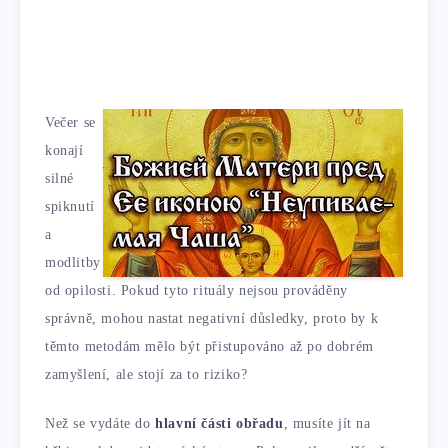
Večer se
konají
silné
spiknutí
a
modlitby
od opilosti. Pokud tyto rituály nejsou prováděny
správně, mohou nastat negativní důsledky, proto by k
těmto metodám mělo být přistupováno až po dobrém
zamyšlení, ale stojí za to riziko?
Než se vydáte do
hlavní části obřadu
, musíte jít na