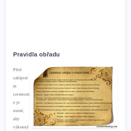
Pravidla obřadu
Před
zahájení
m
ceremoni
e je
nutné,
aby
výkonný