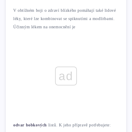
V obtížném boji o zdraví blízkého pomáhají také lidové
léky, které lze kombinovat se spiknutími a modlitbami.
Účinným lékem na onemocnění je
ad
odvar bobkových
listů. K jeho přípravě potřebujete: