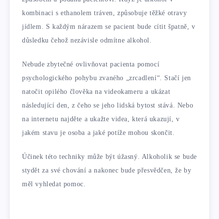
kombinaci s ethanolem tráven, způsobuje těžké otravy
jídlem. S každým nárazem se pacient bude cítit špatně, v
důsledku čehož nezávisle odmítne alkohol.
Nebude zbytečné ovlivňovat pacienta pomocí
psychologického pohybu zvaného „zrcadlení“. Stačí jen
natočit opilého člověka na videokameru a ukázat
následující den, z čeho se jeho lidská bytost stává. Nebo
na internetu najděte a ukažte videa, která ukazují, v
jakém stavu je osoba a jaké potíže mohou skončit.
Účinek této techniky může být úžasný. Alkoholik se bude
stydět za své chování a nakonec bude přesvědčen, že by
měl vyhledat pomoc.