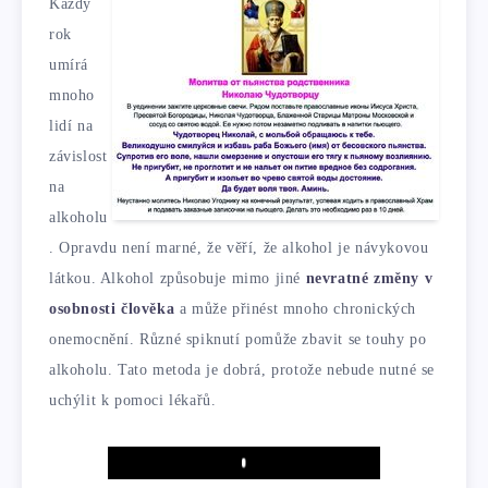
Každý
rok
umírá
mnoho
lidí na
závislost
na
alkoholu
. Opravdu není marné, že věří, že alkohol je návykovou
látkou. Alkohol způsobuje mimo jiné
nevratné změny v
osobnosti člověka
a může přinést mnoho chronických
onemocnění. Různé spiknutí pomůže zbavit se touhy po
alkoholu. Tato metoda je dobrá, protože nebude nutné se
uchýlit k pomoci lékařů.
Play