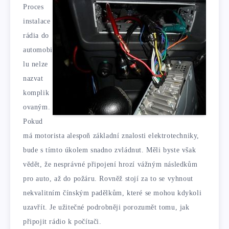
Proces
instalace
rádia do
automobi
lu nelze
nazvat
komplik
ovaným.
Pokud
má motorista alespoň základní znalosti elektrotechniky,
bude s tímto úkolem snadno zvládnut. Měli byste však
vědět, že nesprávné připojení hrozí vážným následkům
pro auto, až do požáru. Rovněž stojí za to se vyhnout
nekvalitním čínským padělkům, které se mohou kdykoli
uzavřít. Je užitečné podrobněji porozumět tomu, jak
připojit rádio k počítači.