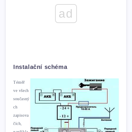
ad
Instalační schéma
Téměř
ve všech
současný
ch
zapisova
čích,
napříkla