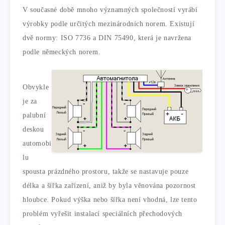
V současné době mnoho významných společností vyrábí
výrobky podle určitých mezinárodních norem. Existují
dvě normy: ISO 7736 a DIN 75490, která je navržena
podle německých norem.
Obvykle
je za
palubní
deskou
automobi
lu
spousta prázdného prostoru, takže se nastavuje pouze
délka a šířka zařízení, aniž by byla věnována pozornost
hloubce. Pokud výška nebo šířka není vhodná, lze tento
problém vyřešit instalací speciálních přechodových