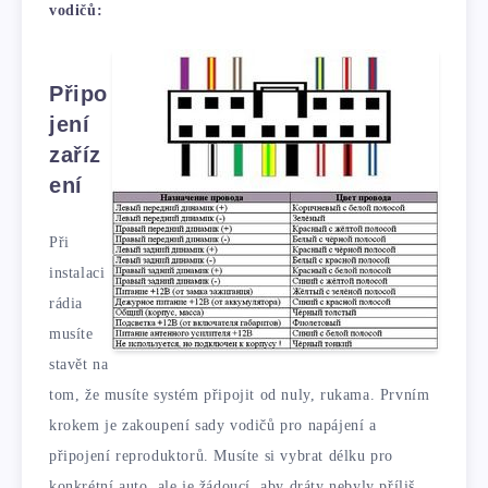
vodičů:
Připo
jení
zaříz
ení
Při
instalaci
rádia
musíte
stavět na
tom, že musíte systém připojit od nuly, rukama. Prvním
krokem je zakoupení sady vodičů pro napájení a
připojení reproduktorů. Musíte si vybrat délku pro
konkrétní auto, ale je žádoucí, aby dráty nebyly příliš