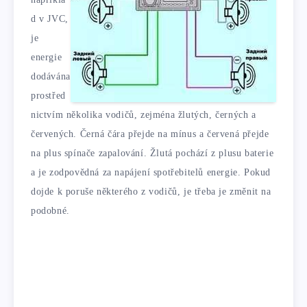
d v JVC,
je
energie
dodávána
prostřed
nictvím několika vodičů, zejména žlutých, černých a
červených. Černá čára přejde na mínus a červená přejde
na plus spínače zapalování. Žlutá pochází z plusu baterie
a je zodpovědná za napájení spotřebitelů energie. Pokud
dojde k poruše některého z vodičů, je třeba je změnit na
podobné.