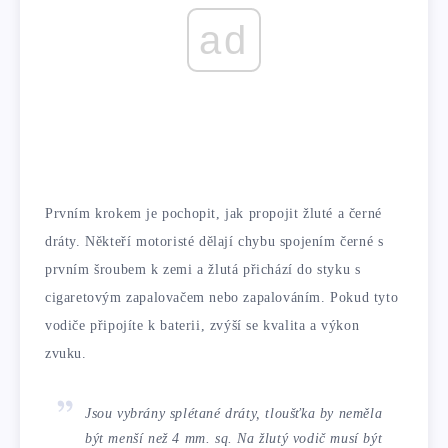
ad
Prvním krokem je pochopit, jak propojit žluté a černé
dráty. Někteří motoristé dělají chybu spojením černé s
prvním šroubem k zemi a žlutá přichází do styku s
cigaretovým zapalovačem nebo zapalováním. Pokud tyto
vodiče připojíte k baterii, zvýší se kvalita a výkon
zvuku.
Jsou vybrány splétané dráty, tloušťka by neměla
být menší než 4 mm. sq. Na žlutý vodič musí být