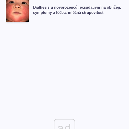
Diathesis u novorozenců: exsudativní na obličeji,
symptomy a léčba, mléčná strupovitost
ad