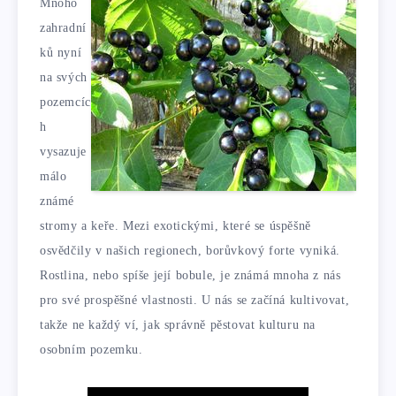
Mnoho
zahradní
ků nyní
na svých
pozemcíc
h
vysazuje
málo
známé
stromy a keře. Mezi exotickými, které se úspěšně
osvědčily v našich regionech, borůvkový forte vyniká.
Rostlina, nebo spíše její bobule, je známá mnoha z nás
pro své prospěšné vlastnosti. U nás se začíná kultivovat,
takže ne každý ví, jak správně pěstovat kulturu na
osobním pozemku.