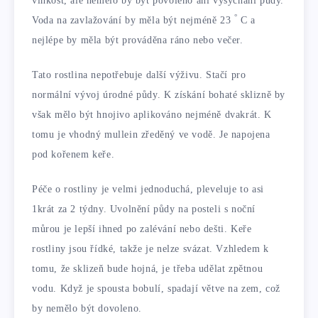
vlhkost, ale nemělo by být povoleno ani vysychání půdy.
°
Voda na zavlažování by měla být nejméně 23
C a
nejlépe by měla být prováděna ráno nebo večer.
Tato rostlina nepotřebuje další výživu. Stačí pro
normální vývoj úrodné půdy. K získání bohaté sklizně by
však mělo být hnojivo aplikováno nejméně dvakrát. K
tomu je vhodný mullein zředěný ve vodě. Je napojena
pod kořenem keře.
Péče o rostliny je velmi jednoduchá, pleveluje to asi
1krát za 2 týdny. Uvolnění půdy na posteli s noční
můrou je lepší ihned po zalévání nebo dešti. Keře
rostliny jsou řídké, takže je nelze svázat. Vzhledem k
tomu, že sklizeň bude hojná, je třeba udělat zpětnou
vodu. Když je spousta bobulí, spadají větve na zem, což
by nemělo být dovoleno.