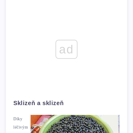
ad
Sklizeň a sklizeň
Díky
léčivým