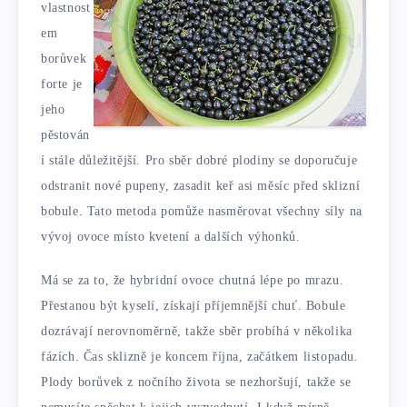
vlastnost
em
borůvek
forte je
jeho
pěstován
í stále důležitější. Pro sběr dobré plodiny se doporučuje
odstranit nové pupeny, zasadit keř asi měsíc před sklizní
bobule. Tato metoda pomůže nasměrovat všechny síly na
vývoj ovoce místo kvetení a dalších výhonků.
Má se za to, že hybridní ovoce chutná lépe po mrazu.
Přestanou být kyselí, získají příjemnější chuť. Bobule
dozrávají nerovnoměrně, takže sběr probíhá v několika
fázích. Čas sklizně je koncem října, začátkem listopadu.
Plody borůvek z nočního života se nezhoršují, takže se