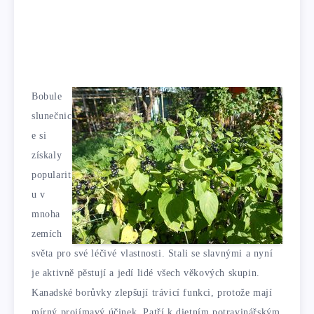
Bobule
slunečnic
e si
získaly
popularit
u v
mnoha
zemích
světa pro své léčivé vlastnosti. Stali se slavnými a nyní
je aktivně pěstují a jedí lidé všech věkových skupin.
Kanadské borůvky zlepšují trávicí funkci, protože mají
mírný projímavý účinek. Patří k dietním potravinářským