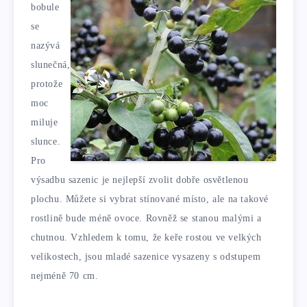
bobule
se
nazývá
slunečná,
protože
moc
miluje
slunce.
Pro
výsadbu sazenic je nejlepší zvolit dobře osvětlenou
plochu. Můžete si vybrat stínované místo, ale na takové
rostlině bude méně ovoce. Rovněž se stanou malými a
chutnou. Vzhledem k tomu, že keře rostou ve velkých
velikostech, jsou mladé sazenice vysazeny s odstupem
nejméně 70 cm.