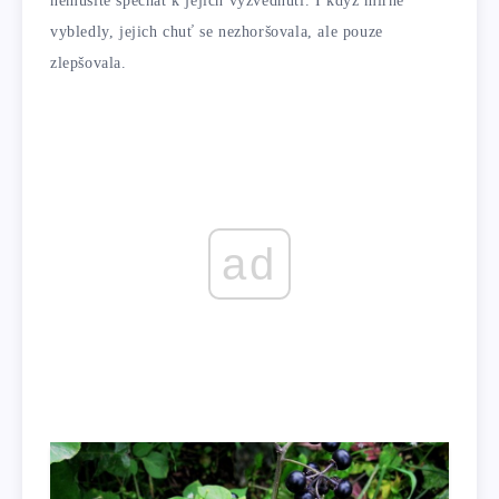
nemusíte spěchat k jejich vyzvednutí. I když mírně
vybledly, jejich chuť se nezhoršovala, ale pouze
zlepšovala.
ad