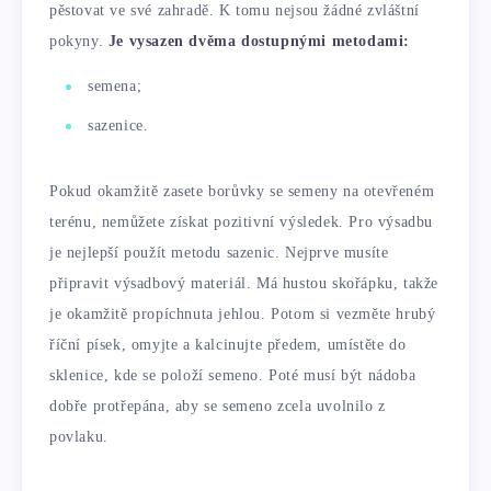
pěstovat ve své zahradě. K tomu nejsou žádné zvláštní
pokyny.
Je vysazen dvěma dostupnými metodami:
semena;
sazenice.
Pokud okamžitě zasete borůvky se semeny na otevřeném
terénu, nemůžete získat pozitivní výsledek. Pro výsadbu
je nejlepší použít metodu sazenic. Nejprve musíte
připravit výsadbový materiál. Má hustou skořápku, takže
je okamžitě propíchnuta jehlou. Potom si vezměte hrubý
říční písek, omyjte a kalcinujte předem, umístěte do
sklenice, kde se položí semeno. Poté musí být nádoba
dobře protřepána, aby se semeno zcela uvolnilo z
povlaku.