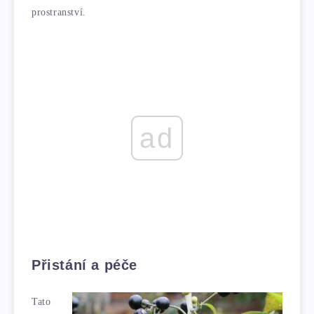
prostranství.
ad
Přistání a péče
Tato