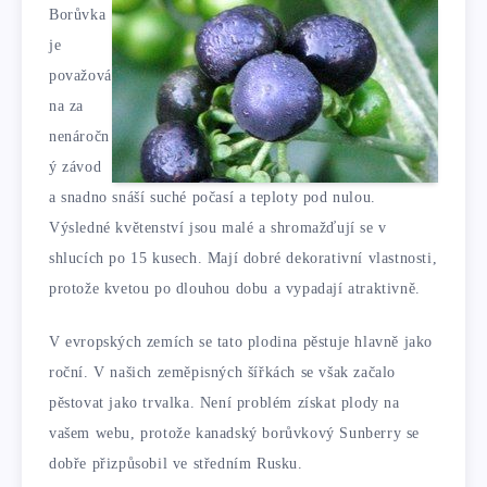
Borůvka
je
považová
na za
nenáročn
ý závod
a snadno snáší suché počasí a teploty pod nulou.
Výsledné květenství jsou malé a shromažďují se v
shlucích po 15 kusech. Mají dobré dekorativní vlastnosti,
protože kvetou po dlouhou dobu a vypadají atraktivně.
V evropských zemích se tato plodina pěstuje hlavně jako
roční. V našich zeměpisných šířkách se však začalo
pěstovat jako trvalka. Není problém získat plody na
vašem webu, protože kanadský borůvkový Sunberry se
dobře přizpůsobil ve středním Rusku.