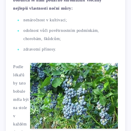
bobulích se nám podařilo shromáždit všechny
nejlepší vlastnosti noční můry:
nenáročnost v kultivaci;
odolnost vůči povětrnostním podmínkám,
chorobám, škůdcům;
zdravotní přínosy.
Podle
lékařů
by tato
bobule
měla být
na stole
v
každém