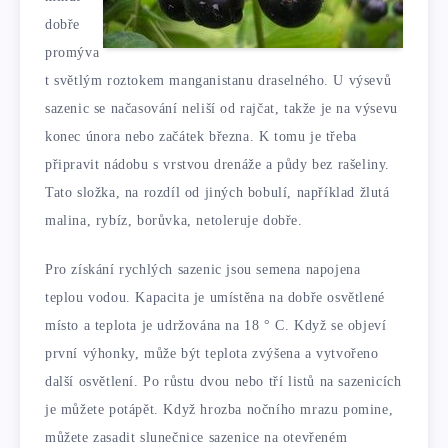
dobře
promýva
t světlým roztokem manganistanu draselného. U výsevů
sazenic se načasování neliší od rajčat, takže je na výsevu
konec února nebo začátek března. K tomu je třeba
připravit nádobu s vrstvou drenáže a půdy bez rašeliny.
Tato složka, na rozdíl od jiných bobulí, například žlutá
malina, rybíz, borůvka, netoleruje dobře.
Pro získání rychlých sazenic jsou semena napojena
teplou vodou. Kapacita je umístěna na dobře osvětlené
místo a teplota je udržována na 18 ° C. Když se objeví
první výhonky, může být teplota zvýšena a vytvořeno
další osvětlení. Po růstu dvou nebo tří listů na sazenicích
je můžete potápět. Když hrozba nočního mrazu pomine,
můžete zasadit slunečnice sazenice na otevřeném