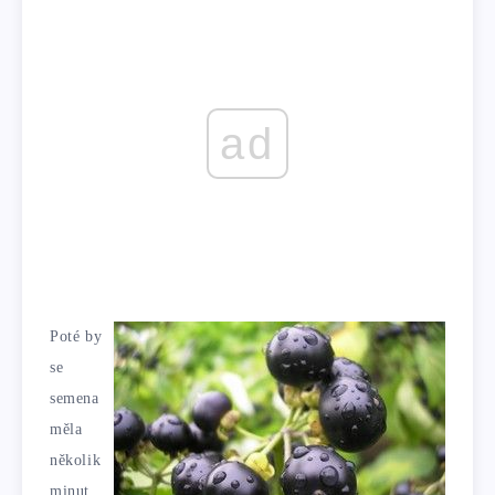
ad
Poté by
se
semena
měla
několik
minut