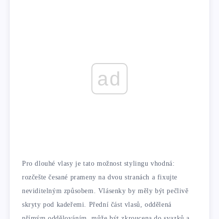
ad
Pro dlouhé vlasy je tato možnost stylingu vhodná:
rozčešte česané prameny na dvou stranách a fixujte
neviditelným způsobem. Vlásenky by měly být pečlivě
skryty pod kadeřemi. Přední část vlasů, oddělená
přímým oddělováním, může být zkroucena do svazků a