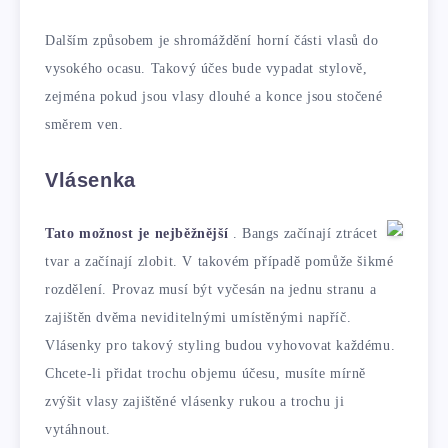
Dalším způsobem je shromáždění horní části vlasů do
vysokého ocasu. Takový účes bude vypadat stylově,
zejména pokud jsou vlasy dlouhé a konce jsou stočené
směrem ven.
Vlásenka
Tato možnost je nejběžnější
. Bangs začínají ztrácet
tvar a začínají zlobit. V takovém případě pomůže šikmé
rozdělení. Provaz musí být vyčesán na jednu stranu a
zajištěn dvěma neviditelnými umístěnými napříč.
Vlásenky pro takový styling budou vyhovovat každému.
Chcete-li přidat trochu objemu účesu, musíte mírně
zvýšit vlasy zajištěné vlásenky rukou a trochu ji
vytáhnout.