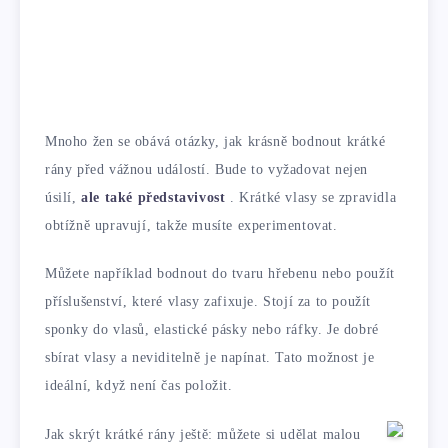
Mnoho žen se obává otázky, jak krásně bodnout krátké
rány před vážnou událostí. Bude to vyžadovat nejen
úsilí,
ale také představivost
. Krátké vlasy se zpravidla
obtížně upravují, takže musíte experimentovat.
Můžete například bodnout do tvaru hřebenu nebo použít
příslušenství, které vlasy zafixuje. Stojí za to použít
sponky do vlasů, elastické pásky nebo ráfky. Je dobré
sbírat vlasy a neviditelně je napínat. Tato možnost je
ideální, když není čas položit.
Jak skrýt krátké rány ještě: můžete si udělat malou