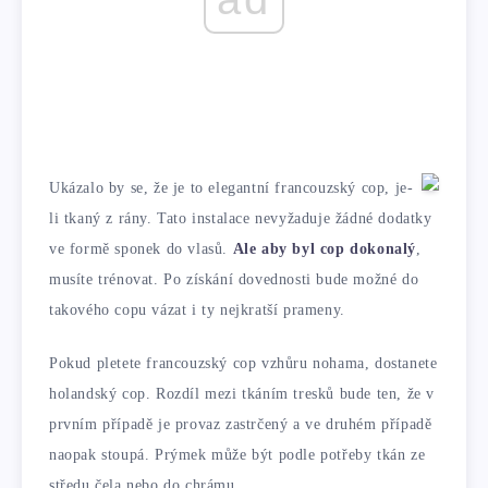
Ukázalo by se, že je to elegantní francouzský cop, je-
li tkaný z rány. Tato instalace nevyžaduje žádné dodatky
ve formě sponek do vlasů.
Ale aby byl cop dokonalý
,
musíte trénovat. Po získání dovednosti bude možné do
takového copu vázat i ty nejkratší prameny.
Pokud pletete francouzský cop vzhůru nohama, dostanete
holandský cop. Rozdíl mezi tkáním tresků bude ten, že v
prvním případě je provaz zastrčený a ve druhém případě
naopak stoupá. Prýmek může být podle potřeby tkán ze
středu čela nebo do chrámu.