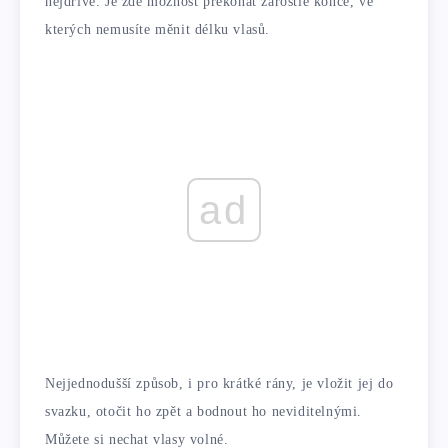
nejdříve. Je zde možnost překonat zarostlé konce, ve
kterých nemusíte měnit délku vlasů.
ad
Nejjednodušší způsob, i pro krátké rány, je vložit jej do
svazku, otočit ho zpět a bodnout ho neviditelnými.
Můžete si nechat vlasy volné.