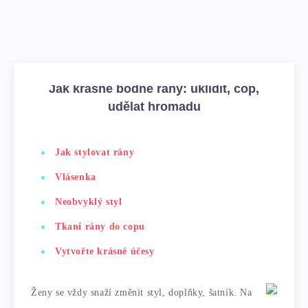
Jak krásně bodne rány: uklidit, cop,
udělat hromadu
Jak stylovat rány
Vlásenka
Neobvyklý styl
Tkaní rány do copu
Vytvořte krásné účesy
Ženy se vždy snaží změnit styl, doplňky, šatník. Na