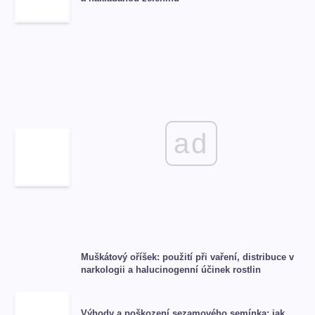
ad
Muškátový oříšek: použití při vaření, distribuce v
narkologii a halucinogenní účinek rostlin
Výhody a poškození sezamového semínka: jak