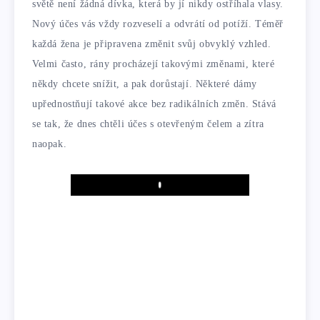
světě není žádná dívka, která by jí nikdy ostříhala vlasy.
Nový účes vás vždy rozveselí a odvrátí od potíží. Téměř
každá žena je připravena změnit svůj obvyklý vzhled.
Velmi často, rány procházejí takovými změnami, které
někdy chcete snížit, a pak dorůstají. Některé dámy
upřednostňují takové akce bez radikálních změn. Stává
se tak, že dnes chtěli účes s otevřeným čelem a zítra
naopak.
Play