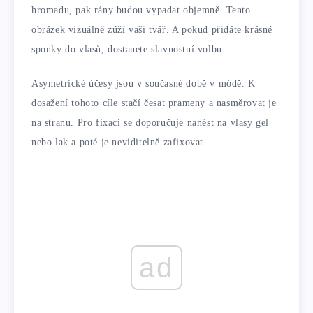
hromadu, pak rány budou vypadat objemně. Tento
obrázek vizuálně zúží vaši tvář. A pokud přidáte krásné
sponky do vlasů, dostanete slavnostní volbu.
Asymetrické účesy jsou v současné době v módě. K
dosažení tohoto cíle stačí česat prameny a nasměrovat je
na stranu. Pro fixaci se doporučuje nanést na vlasy gel
nebo lak a poté je neviditelně zafixovat.
ad