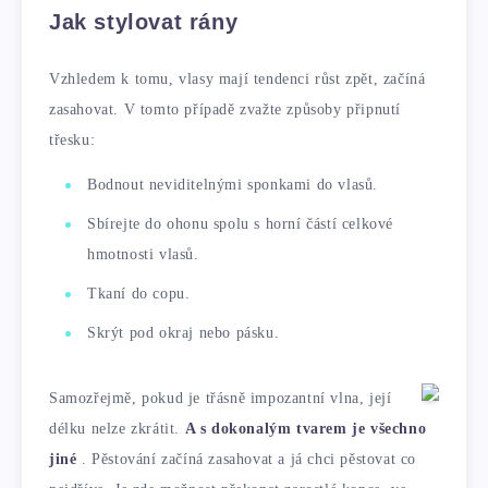
Jak stylovat rány
Vzhledem k tomu, vlasy mají tendenci růst zpět, začíná
zasahovat. V tomto případě zvažte způsoby připnutí
třesku:
Bodnout neviditelnými sponkami do vlasů.
Sbírejte do ohonu spolu s horní částí celkové
hmotnosti vlasů.
Tkaní do copu.
Skrýt pod okraj nebo pásku.
Samozřejmě, pokud je třásně impozantní vlna, její
délku nelze zkrátit.
A s dokonalým tvarem je všechno
jiné
. Pěstování začíná zasahovat a já chci pěstovat co