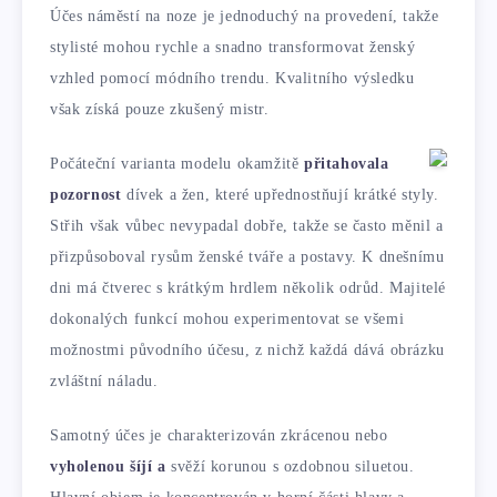
Účes náměstí na noze je jednoduchý na provedení, takže
stylisté mohou rychle a snadno transformovat ženský
vzhled pomocí módního trendu. Kvalitního výsledku
však získá pouze zkušený mistr.
Počáteční varianta modelu okamžitě
přitahovala
pozornost
dívek a žen, které upřednostňují krátké styly.
Střih však vůbec nevypadal dobře, takže se často měnil a
přizpůsoboval rysům ženské tváře a postavy. K dnešnímu
dni má čtverec s krátkým hrdlem několik odrůd. Majitelé
dokonalých funkcí mohou experimentovat se všemi
možnostmi původního účesu, z nichž každá dává obrázku
zvláštní náladu.
Samotný účes je charakterizován zkrácenou nebo
vyholenou šíjí a
svěží korunou s ozdobnou siluetou.