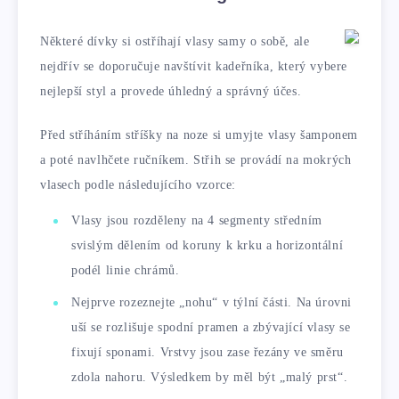
Některé dívky si ostříhají vlasy samy o sobě, ale
nejdřív se doporučuje navštívit kadeřníka, který vybere
nejlepší styl a provede úhledný a správný účes.
Před stříháním stříšky na noze si umyjte vlasy šamponem
a poté navlhčete ručníkem. Střih se provádí na mokrých
vlasech podle následujícího vzorce:
Vlasy jsou rozděleny na 4 segmenty středním
svislým dělením od koruny k krku a horizontální
podél linie chrámů.
Nejprve rozeznejte „nohu“ v týlní části. Na úrovni
uší se rozlišuje spodní pramen a zbývající vlasy se
fixují sponami. Vrstvy jsou zase řezány ve směru
zdola nahoru. Výsledkem by měl být „malý prst“.