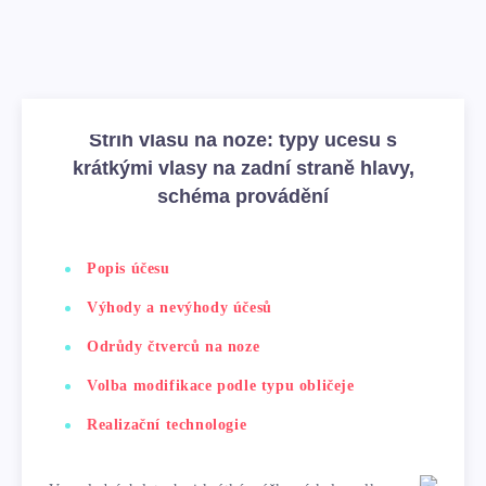
Střih vlasů na noze: typy účesů s
krátkými vlasy na zadní straně hlavy,
schéma provádění
Popis účesu
Výhody a nevýhody účesů
Odrůdy čtverců na noze
Volba modifikace podle typu obličeje
Realizační technologie