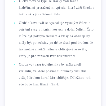
U čtvercového typu se srážky volí také s
kadeřinami protaženými vpředu, které zúží širokou
tvář a skryjí nežádoucí úhly.
Obdélníková tvář se vyznačuje vysokým čelem a
ostrými rysy v lícních kostech a dolní čelisti. Čelo
může být pokryto třeskem a vlasy na obličeji by
měly být ponechány po délce těsně pod bradou. Je
tak možné změkčit siluetu obličejového oválu,
který je pro ženskou tvář nestandardní.
Osoba ve tvaru trojúhelníku by měla zvolit
variantu, ve které postranní prameny vizuálně
zužují širokou horní část obličeje. Důležitou roli
zde bude hrát šikmé třásně.