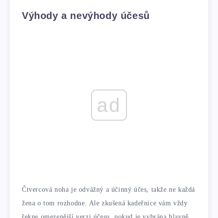
Výhody a nevýhody účesů
ad
Čtvercová noha je odvážný a účinný účes, takže ne každá
žena o tom rozhodne. Ale zkušená kadeřnice vám vždy
řekne omezenější verzi účesu, pokud je vybrána hlavně