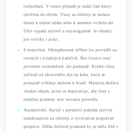
rozhodnutí. V tomto případě je zadní část hlavy
otevřena do středu. Vlasy na obličeji se mohou
dostat k ušním lalům nebo k samému vrcholu uší.
Účes vypadá stylově a extravagantně. Je vhodný
pro večírky i práci.
S maturitou. Odstupňovaný stříbro lze provádět na
rovných i zvlněných kadeřích. Řez čtverce není
proveden rovnoměrně, ale postupně. Krátké vlasy
začínají od zkráceného šíje na krku, který se
postupně zvětšuje směrem k bradě. Maturita dodává
vlasům objem, proto se doporučuje, aby ženy s
tenkými prameny tuto variantu provedly.
Asymetrické. Kartáč s asymetrií pomáhá skrývat
nedokonalosti na obličeji a vyrovnávat nesprávné
proporce. Délka bočních pramenů by se měla lišit v