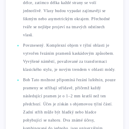
délce, zatímco délka každé strany se volí
jednotlivě. Vlasy budou vypadat zajímavěji se
šikmým nebo asymetrickým okrajem. Přechodné
tváře se nejlépe projeví na tmavých odstínech
vlasů.
Povznesený. Komplexní objem v týlní oblasti je
vytvořen řezáním pramenů kaskádovým způsobem.
Vyvýšené náměstí, považované za transformaci
klasického stylu, je novým trendem v oblasti módy.
Bob Tato možnost připomíná řezání luštěnin, pouze
prameny se stříhají střídavě, přičemž každý
následující pramen je o 1–2 mm kratší než ten
předchozí. Účes je získán s objemovou týlní částí.
Zadní střih může být hladký nebo hladce
pohybující se nahoru. Dva známé účesy,
kombinované do jednoho, jsou univerzálním