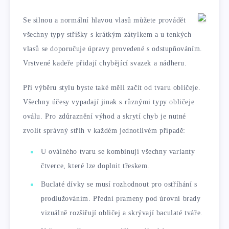
Se silnou a normální hlavou vlasů můžete provádět
všechny typy stříšky s krátkým zátylkem a u tenkých
vlasů se doporučuje úpravy provedené s odstupňováním.
Vrstvené kadeře přidají chybějící svazek a nádheru.
Při výběru stylu byste také měli začít od tvaru obličeje.
Všechny účesy vypadají jinak s různými typy obličeje
oválu. Pro zdůraznění výhod a skrytí chyb je nutné
zvolit správný střih v každém jednotlivém případě:
U oválného tvaru se kombinují všechny varianty
čtverce, které lze doplnit třeskem.
Buclaté dívky se musí rozhodnout pro ostříhání s
prodlužováním. Přední prameny pod úrovní brady
vizuálně rozšiřují obličej a skrývají baculaté tváře.