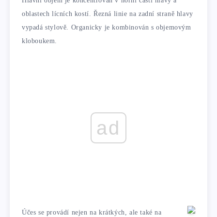
Hlavní objem je koncentrován v horní části hlavy a
oblastech lícních kostí. Řezná linie na zadní straně hlavy
vypadá stylově. Organicky je kombinován s objemovým
kloboukem.
ad
Účes se provádí nejen na krátkých, ale také na