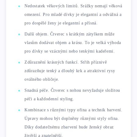
Nedostatek věkových limitů. Srážky nemají věková
omezení. Pro mladé dívky je elegantní a odvážná a
pro dospělé ženy je elegantní a přísná.
Další objem. Čtverec s krátkým zátylkem může
vlasům dodávat objem a krásu. To je velká výhoda
pro dívky se vzácnými nebo tenkými kadeřemi.
Zdůraznění krásných funkcí. Střih příznivě
zdůrazňuje tenký a dlouhý krk a atraktivní rysy
oválného obličeje.
Snadná péče. Čtverec s nohou nevyžaduje složitou
péči a každodenní styling.
Kombinace s různými typy ofina a technik barvení.
Úpravy mohou být doplněny různými styly ofina.
Díky dodatečnému zbarvení bude ženský obraz
živější a znatelnější.