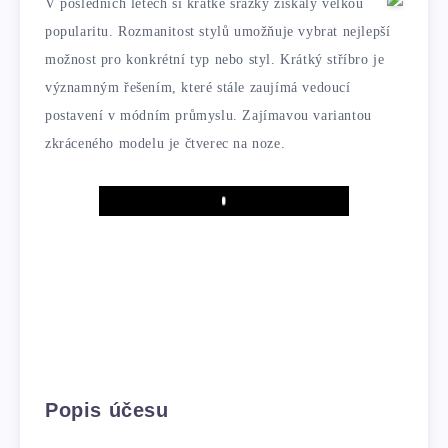
V posledních letech si krátké srážky získaly velkou
popularitu. Rozmanitost stylů umožňuje vybrat nejlepší
možnost pro konkrétní typ nebo styl. Krátký stříbro je
významným řešením, které stále zaujímá vedoucí
postavení v módním průmyslu. Zajímavou variantou
zkráceného modelu je čtverec na noze.
Play
Popis účesu