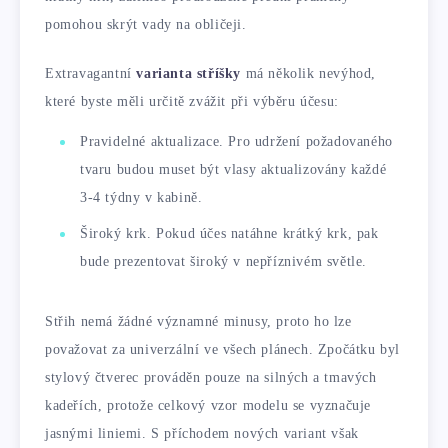
pomohou skrýt vady na obličeji.
Extravagantní
varianta stříšky
má několik nevýhod,
které byste měli určitě zvážit při výběru účesu:
Pravidelné aktualizace. Pro udržení požadovaného
tvaru budou muset být vlasy aktualizovány každé
3-4 týdny v kabině.
Široký krk. Pokud účes natáhne krátký krk, pak
bude prezentovat široký v nepříznivém světle.
Střih nemá žádné významné minusy, proto ho lze
považovat za univerzální ve všech plánech. Zpočátku byl
stylový čtverec prováděn pouze na silných a tmavých
kadeřích, protože celkový vzor modelu se vyznačuje
jasnými liniemi. S příchodem nových variant však