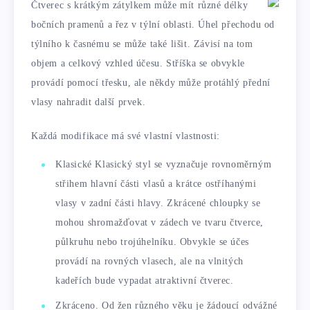
Čtverec s krátkým zátylkem může mít různé délky
bočních pramenů a řez v týlní oblasti. Úhel přechodu od
týlního k časnému se může také lišit. Závisí na tom
objem a celkový vzhled účesu. Stříška se obvykle
provádí pomocí třesku, ale někdy může protáhlý přední
vlasy nahradit další prvek.
Každá modifikace má své vlastní vlastnosti:
Klasické Klasický styl se vyznačuje rovnoměrným
střihem hlavní části vlasů a krátce ostříhanými
vlasy v zadní části hlavy. Zkrácené chloupky se
mohou shromažďovat v zádech ve tvaru čtverce,
půlkruhu nebo trojúhelníku. Obvykle se účes
provádí na rovných vlasech, ale na vlnitých
kadeřích bude vypadat atraktivní čtverec.
Zkráceno. Od žen různého věku je žádoucí odvážné