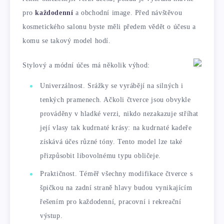
pro
každodenní
a obchodní image. Před návštěvou
kosmetického salonu byste měli předem vědět o účesu a
komu se takový model hodí.
Stylový a módní účes má několik výhod:
Univerzálnost. Srážky se vyrábějí na silných i
tenkých pramenech. Ačkoli čtverce jsou obvykle
prováděny v hladké verzi, nikdo nezakazuje stříhat
její vlasy tak kudrnaté krásy: na kudrnaté kadeře
získává účes různé tóny. Tento model lze také
přizpůsobit libovolnému typu obličeje.
Praktičnost. Téměř všechny modifikace čtverce s
špičkou na zadní straně hlavy budou vynikajícím
řešením pro každodenní, pracovní i rekreační
výstup.