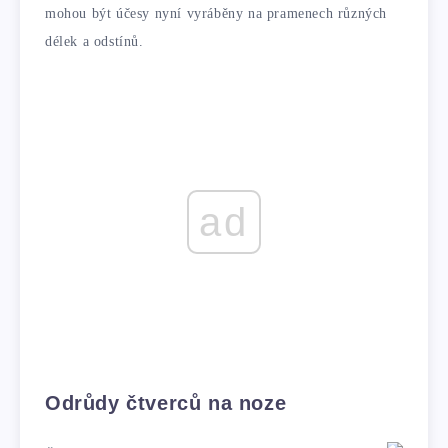
mohou být účesy nyní vyráběny na pramenech různých
délek a odstínů.
ad
Odrůdy čtverců na noze