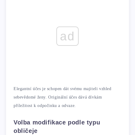
ad
Elegantní účes je schopen dát svému majiteli vzhled
sebevědomé ženy. Originální účes dává dívkám
příležitost k odpočinku a odvaze.
Volba modifikace podle typu
obličeje