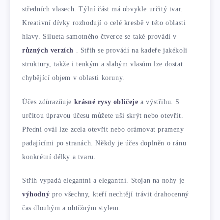
středních vlasech. Týlní část má obvykle určitý tvar.
Kreativní dívky rozhodují o celé kresbě v této oblasti
hlavy. Silueta samotného čtverce se také provádí v
různých verzích
. Střih se provádí na kadeře jakékoli
struktury, takže i tenkým a slabým vlasům lze dostat
chybějící objem v oblasti koruny.
Účes zdůrazňuje
krásné rysy obličeje
a výstřihu. S
určitou úpravou účesu můžete uši skrýt nebo otevřít.
Přední ovál lze zcela otevřít nebo orámovat prameny
padajícími po stranách. Někdy je účes doplněn o ránu
konkrétní délky a tvaru.
Střih vypadá elegantní a elegantní. Stojan na nohy je
výhodný
pro všechny, kteří nechtějí trávit drahocenný
čas dlouhým a obtížným stylem.