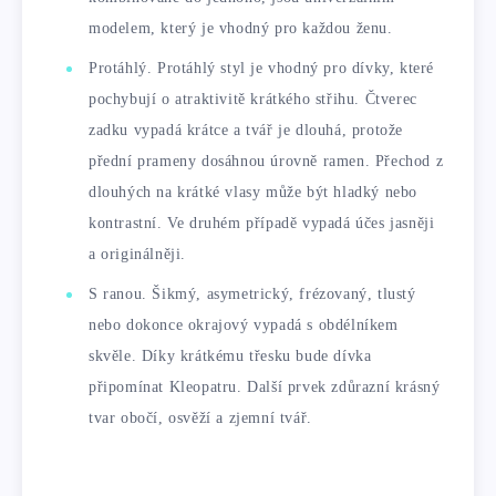
modelem, který je vhodný pro každou ženu.
Protáhlý. Protáhlý styl je vhodný pro dívky, které
pochybují o atraktivitě krátkého střihu. Čtverec
zadku vypadá krátce a tvář je dlouhá, protože
přední prameny dosáhnou úrovně ramen. Přechod z
dlouhých na krátké vlasy může být hladký nebo
kontrastní. Ve druhém případě vypadá účes jasněji
a originálněji.
S ranou. Šikmý, asymetrický, frézovaný, tlustý
nebo dokonce okrajový vypadá s obdélníkem
skvěle. Díky krátkému třesku bude dívka
připomínat Kleopatru. Další prvek zdůrazní krásný
tvar obočí, osvěží a zjemní tvář.