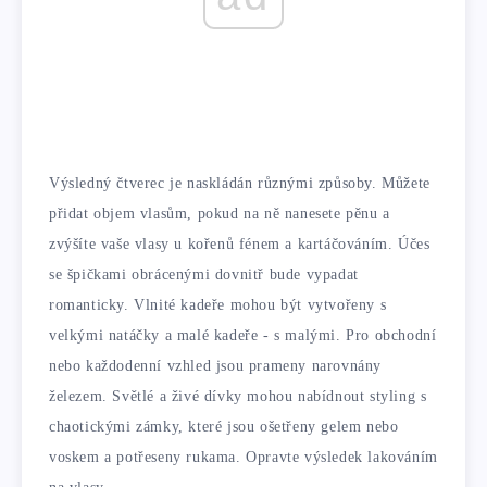
Výsledný čtverec je naskládán různými způsoby. Můžete
přidat objem vlasům, pokud na ně nanesete pěnu a
zvýšíte vaše vlasy u kořenů fénem a kartáčováním. Účes
se špičkami obrácenými dovnitř bude vypadat
romanticky. Vlnité kadeře mohou být vytvořeny s
velkými natáčky a malé kadeře - s malými. Pro obchodní
nebo každodenní vzhled jsou prameny narovnány
železem. Světlé a živé dívky mohou nabídnout styling s
chaotickými zámky, které jsou ošetřeny gelem nebo
voskem a potřeseny rukama. Opravte výsledek lakováním